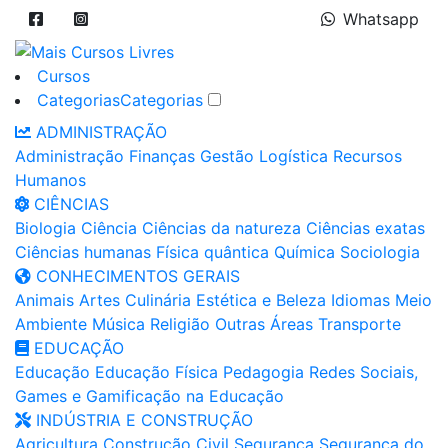
Whatsapp
Cursos
Categorias
Categorias
ADMINISTRAÇÃO
Administração
Finanças
Gestão
Logística
Recursos
Humanos
CIÊNCIAS
Biologia
Ciência
Ciências da natureza
Ciências exatas
Ciências humanas
Física quântica
Química
Sociologia
CONHECIMENTOS GERAIS
Animais
Artes
Culinária
Estética e Beleza
Idiomas
Meio
Ambiente
Música
Religião
Outras Áreas
Transporte
EDUCAÇÃO
Educação
Educação Física
Pedagogia
Redes Sociais,
Games e Gamificação na Educação
INDÚSTRIA E CONSTRUÇÃO
Agricultura
Construção Civil
Segurança
Segurança do