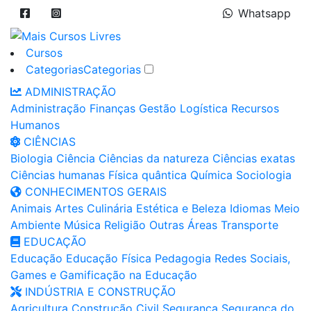
Whatsapp
Cursos
Categorias
Categorias
ADMINISTRAÇÃO
Administração
Finanças
Gestão
Logística
Recursos
Humanos
CIÊNCIAS
Biologia
Ciência
Ciências da natureza
Ciências exatas
Ciências humanas
Física quântica
Química
Sociologia
CONHECIMENTOS GERAIS
Animais
Artes
Culinária
Estética e Beleza
Idiomas
Meio
Ambiente
Música
Religião
Outras Áreas
Transporte
EDUCAÇÃO
Educação
Educação Física
Pedagogia
Redes Sociais,
Games e Gamificação na Educação
INDÚSTRIA E CONSTRUÇÃO
Agricultura
Construção Civil
Segurança
Segurança do