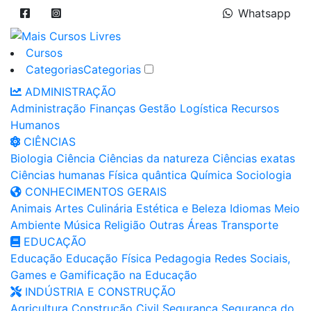
Whatsapp
Cursos
Categorias
Categorias
ADMINISTRAÇÃO
Administração
Finanças
Gestão
Logística
Recursos
Humanos
CIÊNCIAS
Biologia
Ciência
Ciências da natureza
Ciências exatas
Ciências humanas
Física quântica
Química
Sociologia
CONHECIMENTOS GERAIS
Animais
Artes
Culinária
Estética e Beleza
Idiomas
Meio
Ambiente
Música
Religião
Outras Áreas
Transporte
EDUCAÇÃO
Educação
Educação Física
Pedagogia
Redes Sociais,
Games e Gamificação na Educação
INDÚSTRIA E CONSTRUÇÃO
Agricultura
Construção Civil
Segurança
Segurança do