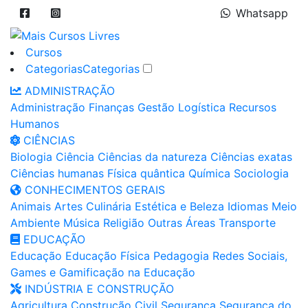
Whatsapp
Cursos
Categorias
Categorias
ADMINISTRAÇÃO
Administração
Finanças
Gestão
Logística
Recursos
Humanos
CIÊNCIAS
Biologia
Ciência
Ciências da natureza
Ciências exatas
Ciências humanas
Física quântica
Química
Sociologia
CONHECIMENTOS GERAIS
Animais
Artes
Culinária
Estética e Beleza
Idiomas
Meio
Ambiente
Música
Religião
Outras Áreas
Transporte
EDUCAÇÃO
Educação
Educação Física
Pedagogia
Redes Sociais,
Games e Gamificação na Educação
INDÚSTRIA E CONSTRUÇÃO
Agricultura
Construção Civil
Segurança
Segurança do