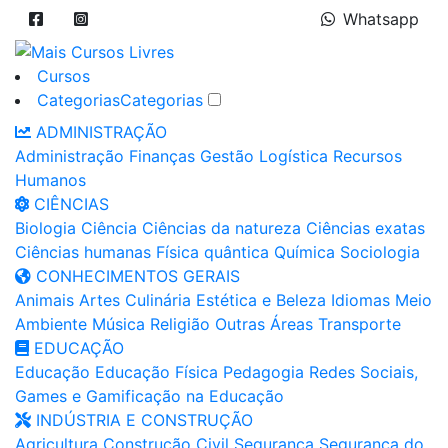
Whatsapp
Cursos
Categorias
Categorias
ADMINISTRAÇÃO
Administração
Finanças
Gestão
Logística
Recursos
Humanos
CIÊNCIAS
Biologia
Ciência
Ciências da natureza
Ciências exatas
Ciências humanas
Física quântica
Química
Sociologia
CONHECIMENTOS GERAIS
Animais
Artes
Culinária
Estética e Beleza
Idiomas
Meio
Ambiente
Música
Religião
Outras Áreas
Transporte
EDUCAÇÃO
Educação
Educação Física
Pedagogia
Redes Sociais,
Games e Gamificação na Educação
INDÚSTRIA E CONSTRUÇÃO
Agricultura
Construção Civil
Segurança
Segurança do