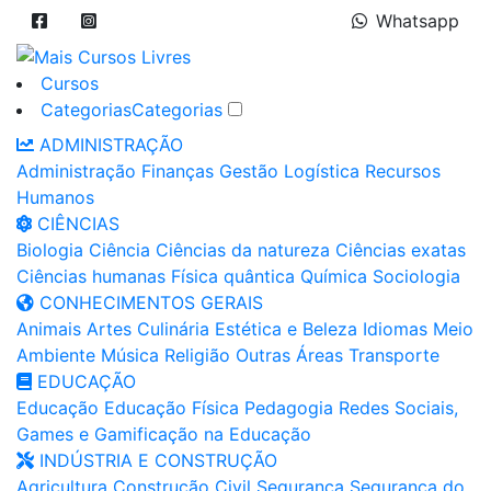
Whatsapp
Cursos
Categorias
Categorias
ADMINISTRAÇÃO
Administração
Finanças
Gestão
Logística
Recursos
Humanos
CIÊNCIAS
Biologia
Ciência
Ciências da natureza
Ciências exatas
Ciências humanas
Física quântica
Química
Sociologia
CONHECIMENTOS GERAIS
Animais
Artes
Culinária
Estética e Beleza
Idiomas
Meio
Ambiente
Música
Religião
Outras Áreas
Transporte
EDUCAÇÃO
Educação
Educação Física
Pedagogia
Redes Sociais,
Games e Gamificação na Educação
INDÚSTRIA E CONSTRUÇÃO
Agricultura
Construção Civil
Segurança
Segurança do