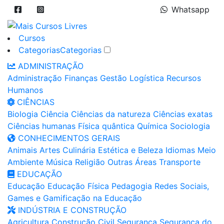
Whatsapp
Cursos
Categorias
Categorias
ADMINISTRAÇÃO
Administração
Finanças
Gestão
Logística
Recursos
Humanos
CIÊNCIAS
Biologia
Ciência
Ciências da natureza
Ciências exatas
Ciências humanas
Física quântica
Química
Sociologia
CONHECIMENTOS GERAIS
Animais
Artes
Culinária
Estética e Beleza
Idiomas
Meio
Ambiente
Música
Religião
Outras Áreas
Transporte
EDUCAÇÃO
Educação
Educação Física
Pedagogia
Redes Sociais,
Games e Gamificação na Educação
INDÚSTRIA E CONSTRUÇÃO
Agricultura
Construção Civil
Segurança
Segurança do