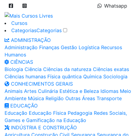
Whatsapp
Cursos
Categorias
Categorias
ADMINISTRAÇÃO
Administração
Finanças
Gestão
Logística
Recursos
Humanos
CIÊNCIAS
Biologia
Ciência
Ciências da natureza
Ciências exatas
Ciências humanas
Física quântica
Química
Sociologia
CONHECIMENTOS GERAIS
Animais
Artes
Culinária
Estética e Beleza
Idiomas
Meio
Ambiente
Música
Religião
Outras Áreas
Transporte
EDUCAÇÃO
Educação
Educação Física
Pedagogia
Redes Sociais,
Games e Gamificação na Educação
INDÚSTRIA E CONSTRUÇÃO
Agricultura
Construção Civil
Segurança
Segurança do