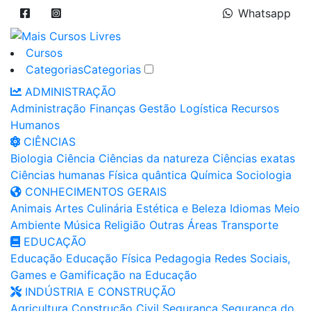
Whatsapp
Cursos
Categorias
Categorias
ADMINISTRAÇÃO
Administração
Finanças
Gestão
Logística
Recursos
Humanos
CIÊNCIAS
Biologia
Ciência
Ciências da natureza
Ciências exatas
Ciências humanas
Física quântica
Química
Sociologia
CONHECIMENTOS GERAIS
Animais
Artes
Culinária
Estética e Beleza
Idiomas
Meio
Ambiente
Música
Religião
Outras Áreas
Transporte
EDUCAÇÃO
Educação
Educação Física
Pedagogia
Redes Sociais,
Games e Gamificação na Educação
INDÚSTRIA E CONSTRUÇÃO
Agricultura
Construção Civil
Segurança
Segurança do