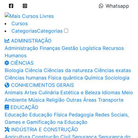
Whatsapp
Cursos
Categorias
Categorias
ADMINISTRAÇÃO
Administração
Finanças
Gestão
Logística
Recursos
Humanos
CIÊNCIAS
Biologia
Ciência
Ciências da natureza
Ciências exatas
Ciências humanas
Física quântica
Química
Sociologia
CONHECIMENTOS GERAIS
Animais
Artes
Culinária
Estética e Beleza
Idiomas
Meio
Ambiente
Música
Religião
Outras Áreas
Transporte
EDUCAÇÃO
Educação
Educação Física
Pedagogia
Redes Sociais,
Games e Gamificação na Educação
INDÚSTRIA E CONSTRUÇÃO
Agricultura
Construção Civil
Segurança
Segurança do