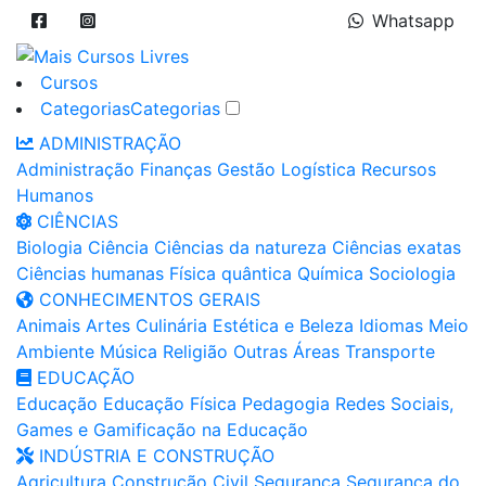
Whatsapp
Cursos
Categorias
Categorias
ADMINISTRAÇÃO
Administração
Finanças
Gestão
Logística
Recursos
Humanos
CIÊNCIAS
Biologia
Ciência
Ciências da natureza
Ciências exatas
Ciências humanas
Física quântica
Química
Sociologia
CONHECIMENTOS GERAIS
Animais
Artes
Culinária
Estética e Beleza
Idiomas
Meio
Ambiente
Música
Religião
Outras Áreas
Transporte
EDUCAÇÃO
Educação
Educação Física
Pedagogia
Redes Sociais,
Games e Gamificação na Educação
INDÚSTRIA E CONSTRUÇÃO
Agricultura
Construção Civil
Segurança
Segurança do