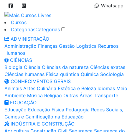
Whatsapp
Cursos
Categorias
Categorias
ADMINISTRAÇÃO
Administração
Finanças
Gestão
Logística
Recursos
Humanos
CIÊNCIAS
Biologia
Ciência
Ciências da natureza
Ciências exatas
Ciências humanas
Física quântica
Química
Sociologia
CONHECIMENTOS GERAIS
Animais
Artes
Culinária
Estética e Beleza
Idiomas
Meio
Ambiente
Música
Religião
Outras Áreas
Transporte
EDUCAÇÃO
Educação
Educação Física
Pedagogia
Redes Sociais,
Games e Gamificação na Educação
INDÚSTRIA E CONSTRUÇÃO
Agricultura
Construção Civil
Segurança
Segurança do