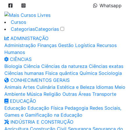
Whatsapp
Cursos
Categorias
Categorias
ADMINISTRAÇÃO
Administração
Finanças
Gestão
Logística
Recursos
Humanos
CIÊNCIAS
Biologia
Ciência
Ciências da natureza
Ciências exatas
Ciências humanas
Física quântica
Química
Sociologia
CONHECIMENTOS GERAIS
Animais
Artes
Culinária
Estética e Beleza
Idiomas
Meio
Ambiente
Música
Religião
Outras Áreas
Transporte
EDUCAÇÃO
Educação
Educação Física
Pedagogia
Redes Sociais,
Games e Gamificação na Educação
INDÚSTRIA E CONSTRUÇÃO
Agricultura
Construção Civil
Segurança
Segurança do