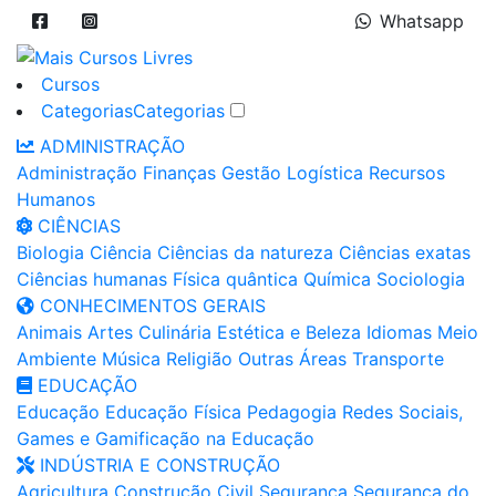
Whatsapp
Cursos
Categorias
Categorias
ADMINISTRAÇÃO
Administração
Finanças
Gestão
Logística
Recursos
Humanos
CIÊNCIAS
Biologia
Ciência
Ciências da natureza
Ciências exatas
Ciências humanas
Física quântica
Química
Sociologia
CONHECIMENTOS GERAIS
Animais
Artes
Culinária
Estética e Beleza
Idiomas
Meio
Ambiente
Música
Religião
Outras Áreas
Transporte
EDUCAÇÃO
Educação
Educação Física
Pedagogia
Redes Sociais,
Games e Gamificação na Educação
INDÚSTRIA E CONSTRUÇÃO
Agricultura
Construção Civil
Segurança
Segurança do