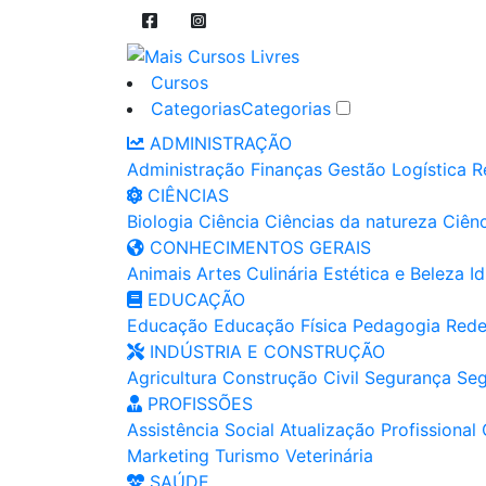
Cursos
Categorias
Categorias
ADMINISTRAÇÃO
Administração
Finanças
Gestão
Logística
R
CIÊNCIAS
Biologia
Ciência
Ciências da natureza
Ciênc
CONHECIMENTOS GERAIS
Animais
Artes
Culinária
Estética e Beleza
I
EDUCAÇÃO
Educação
Educação Física
Pedagogia
Rede
INDÚSTRIA E CONSTRUÇÃO
Agricultura
Construção Civil
Segurança
Seg
PROFISSÕES
Assistência Social
Atualização Profissional
Marketing
Turismo
Veterinária
SAÚDE