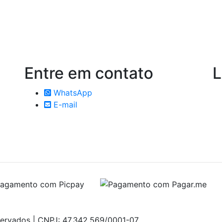
Entre em
contato
L
WhatsApp
E-mail
servados | CNPJ: 47.342.569/0001-07