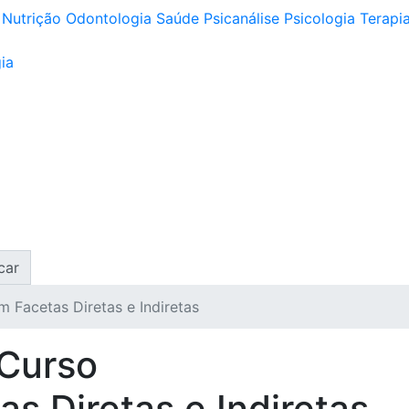
Nutrição
Odontologia
Saúde
Psicanálise
Psicologia
Terapia
ia
car
m Facetas Diretas e Indiretas
 Curso
s Diretas e Indiretas