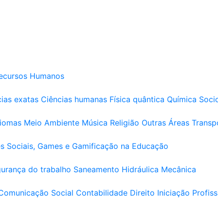
ecursos Humanos
ias exatas
Ciências humanas
Física quântica
Química
Soci
diomas
Meio Ambiente
Música
Religião
Outras Áreas
Transp
s Sociais, Games e Gamificação na Educação
urança do trabalho
Saneamento
Hidráulica
Mecânica
Comunicação Social
Contabilidade
Direito
Iniciação Profiss