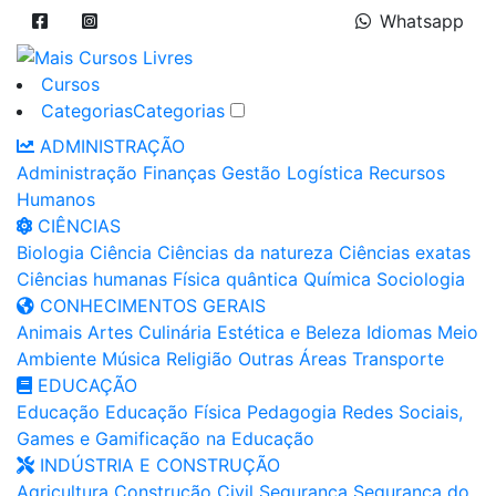
Whatsapp
Cursos
Categorias
Categorias
ADMINISTRAÇÃO
Administração
Finanças
Gestão
Logística
Recursos
Humanos
CIÊNCIAS
Biologia
Ciência
Ciências da natureza
Ciências exatas
Ciências humanas
Física quântica
Química
Sociologia
CONHECIMENTOS GERAIS
Animais
Artes
Culinária
Estética e Beleza
Idiomas
Meio
Ambiente
Música
Religião
Outras Áreas
Transporte
EDUCAÇÃO
Educação
Educação Física
Pedagogia
Redes Sociais,
Games e Gamificação na Educação
INDÚSTRIA E CONSTRUÇÃO
Agricultura
Construção Civil
Segurança
Segurança do