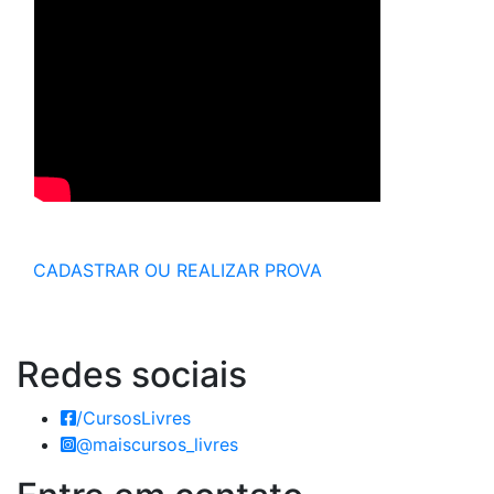
CADASTRAR OU REALIZAR PROVA
Redes
sociais
/CursosLivres
@maiscursos_livres