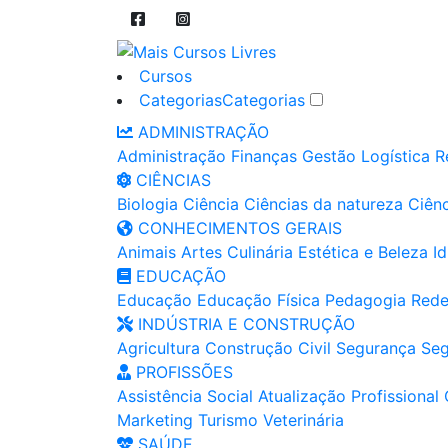
Cursos
Categorias
Categorias
ADMINISTRAÇÃO
Administração
Finanças
Gestão
Logística
R
CIÊNCIAS
Biologia
Ciência
Ciências da natureza
Ciênc
CONHECIMENTOS GERAIS
Animais
Artes
Culinária
Estética e Beleza
I
EDUCAÇÃO
Educação
Educação Física
Pedagogia
Rede
INDÚSTRIA E CONSTRUÇÃO
Agricultura
Construção Civil
Segurança
Seg
PROFISSÕES
Assistência Social
Atualização Profissional
Marketing
Turismo
Veterinária
SAÚDE