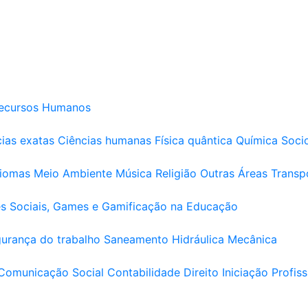
ecursos Humanos
ias exatas
Ciências humanas
Física quântica
Química
Soci
diomas
Meio Ambiente
Música
Religião
Outras Áreas
Transp
s Sociais, Games e Gamificação na Educação
urança do trabalho
Saneamento
Hidráulica
Mecânica
Comunicação Social
Contabilidade
Direito
Iniciação Profiss