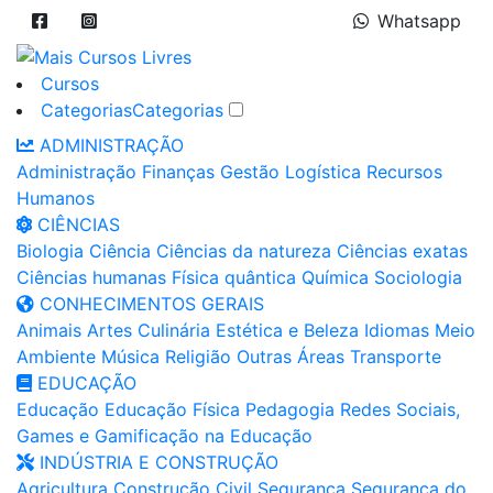
Whatsapp
Cursos
Categorias
Categorias
ADMINISTRAÇÃO
Administração
Finanças
Gestão
Logística
Recursos
Humanos
CIÊNCIAS
Biologia
Ciência
Ciências da natureza
Ciências exatas
Ciências humanas
Física quântica
Química
Sociologia
CONHECIMENTOS GERAIS
Animais
Artes
Culinária
Estética e Beleza
Idiomas
Meio
Ambiente
Música
Religião
Outras Áreas
Transporte
EDUCAÇÃO
Educação
Educação Física
Pedagogia
Redes Sociais,
Games e Gamificação na Educação
INDÚSTRIA E CONSTRUÇÃO
Agricultura
Construção Civil
Segurança
Segurança do