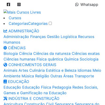
Whatsapp
Cursos
Categorias
Categorias
ADMINISTRAÇÃO
Administração
Finanças
Gestão
Logística
Recursos
Humanos
CIÊNCIAS
Biologia
Ciência
Ciências da natureza
Ciências exatas
Ciências humanas
Física quântica
Química
Sociologia
CONHECIMENTOS GERAIS
Animais
Artes
Culinária
Estética e Beleza
Idiomas
Meio
Ambiente
Música
Religião
Outras Áreas
Transporte
EDUCAÇÃO
Educação
Educação Física
Pedagogia
Redes Sociais,
Games e Gamificação na Educação
INDÚSTRIA E CONSTRUÇÃO
Agricultura
Construção Civil
Segurança
Segurança do