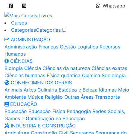
Whatsapp
Cursos
Categorias
Categorias
ADMINISTRAÇÃO
Administração
Finanças
Gestão
Logística
Recursos
Humanos
CIÊNCIAS
Biologia
Ciência
Ciências da natureza
Ciências exatas
Ciências humanas
Física quântica
Química
Sociologia
CONHECIMENTOS GERAIS
Animais
Artes
Culinária
Estética e Beleza
Idiomas
Meio
Ambiente
Música
Religião
Outras Áreas
Transporte
EDUCAÇÃO
Educação
Educação Física
Pedagogia
Redes Sociais,
Games e Gamificação na Educação
INDÚSTRIA E CONSTRUÇÃO
Agricultura
Construção Civil
Segurança
Segurança do