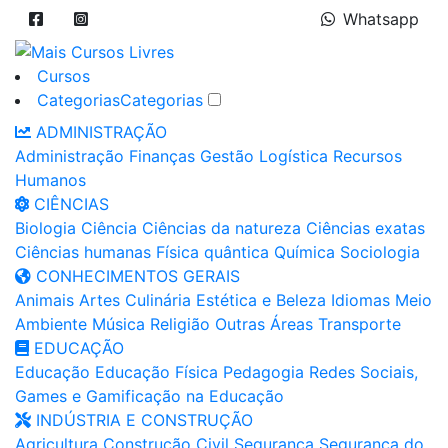
Whatsapp
Cursos
Categorias
Categorias
ADMINISTRAÇÃO
Administração
Finanças
Gestão
Logística
Recursos
Humanos
CIÊNCIAS
Biologia
Ciência
Ciências da natureza
Ciências exatas
Ciências humanas
Física quântica
Química
Sociologia
CONHECIMENTOS GERAIS
Animais
Artes
Culinária
Estética e Beleza
Idiomas
Meio
Ambiente
Música
Religião
Outras Áreas
Transporte
EDUCAÇÃO
Educação
Educação Física
Pedagogia
Redes Sociais,
Games e Gamificação na Educação
INDÚSTRIA E CONSTRUÇÃO
Agricultura
Construção Civil
Segurança
Segurança do