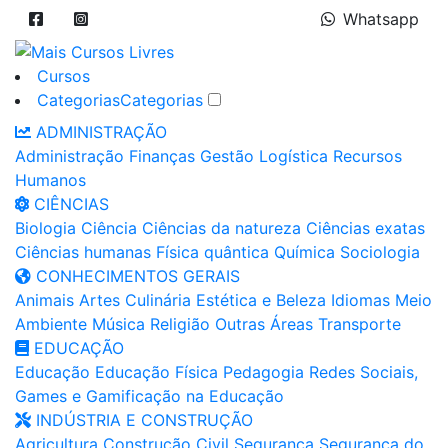
Whatsapp
Cursos
Categorias
Categorias
ADMINISTRAÇÃO
Administração
Finanças
Gestão
Logística
Recursos
Humanos
CIÊNCIAS
Biologia
Ciência
Ciências da natureza
Ciências exatas
Ciências humanas
Física quântica
Química
Sociologia
CONHECIMENTOS GERAIS
Animais
Artes
Culinária
Estética e Beleza
Idiomas
Meio
Ambiente
Música
Religião
Outras Áreas
Transporte
EDUCAÇÃO
Educação
Educação Física
Pedagogia
Redes Sociais,
Games e Gamificação na Educação
INDÚSTRIA E CONSTRUÇÃO
Agricultura
Construção Civil
Segurança
Segurança do