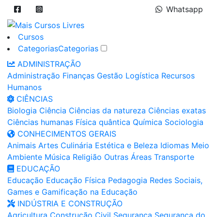
Whatsapp
Cursos
Categorias
Categorias
ADMINISTRAÇÃO
Administração
Finanças
Gestão
Logística
Recursos
Humanos
CIÊNCIAS
Biologia
Ciência
Ciências da natureza
Ciências exatas
Ciências humanas
Física quântica
Química
Sociologia
CONHECIMENTOS GERAIS
Animais
Artes
Culinária
Estética e Beleza
Idiomas
Meio
Ambiente
Música
Religião
Outras Áreas
Transporte
EDUCAÇÃO
Educação
Educação Física
Pedagogia
Redes Sociais,
Games e Gamificação na Educação
INDÚSTRIA E CONSTRUÇÃO
Agricultura
Construção Civil
Segurança
Segurança do