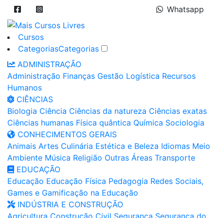
Whatsapp
Cursos
Categorias
Categorias
ADMINISTRAÇÃO
Administração
Finanças
Gestão
Logística
Recursos
Humanos
CIÊNCIAS
Biologia
Ciência
Ciências da natureza
Ciências exatas
Ciências humanas
Física quântica
Química
Sociologia
CONHECIMENTOS GERAIS
Animais
Artes
Culinária
Estética e Beleza
Idiomas
Meio
Ambiente
Música
Religião
Outras Áreas
Transporte
EDUCAÇÃO
Educação
Educação Física
Pedagogia
Redes Sociais,
Games e Gamificação na Educação
INDÚSTRIA E CONSTRUÇÃO
Agricultura
Construção Civil
Segurança
Segurança do