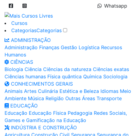
Whatsapp
Cursos
Categorias
Categorias
ADMINISTRAÇÃO
Administração
Finanças
Gestão
Logística
Recursos
Humanos
CIÊNCIAS
Biologia
Ciência
Ciências da natureza
Ciências exatas
Ciências humanas
Física quântica
Química
Sociologia
CONHECIMENTOS GERAIS
Animais
Artes
Culinária
Estética e Beleza
Idiomas
Meio
Ambiente
Música
Religião
Outras Áreas
Transporte
EDUCAÇÃO
Educação
Educação Física
Pedagogia
Redes Sociais,
Games e Gamificação na Educação
INDÚSTRIA E CONSTRUÇÃO
Agricultura
Construção Civil
Segurança
Segurança do