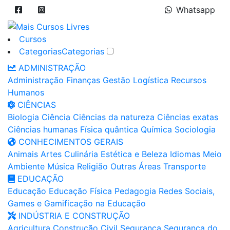
Whatsapp
Cursos
Categorias
Categorias
ADMINISTRAÇÃO
Administração
Finanças
Gestão
Logística
Recursos
Humanos
CIÊNCIAS
Biologia
Ciência
Ciências da natureza
Ciências exatas
Ciências humanas
Física quântica
Química
Sociologia
CONHECIMENTOS GERAIS
Animais
Artes
Culinária
Estética e Beleza
Idiomas
Meio
Ambiente
Música
Religião
Outras Áreas
Transporte
EDUCAÇÃO
Educação
Educação Física
Pedagogia
Redes Sociais,
Games e Gamificação na Educação
INDÚSTRIA E CONSTRUÇÃO
Agricultura
Construção Civil
Segurança
Segurança do