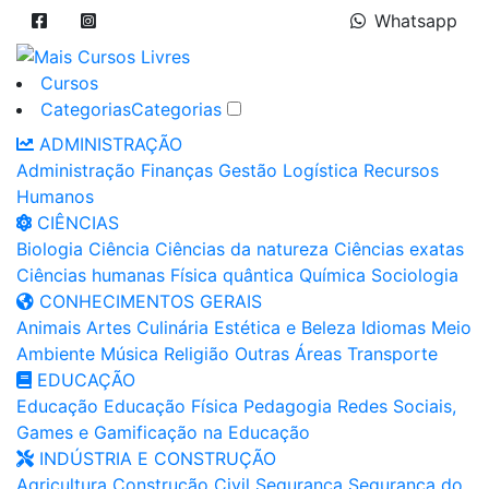
Whatsapp
Cursos
Categorias
Categorias
ADMINISTRAÇÃO
Administração
Finanças
Gestão
Logística
Recursos
Humanos
CIÊNCIAS
Biologia
Ciência
Ciências da natureza
Ciências exatas
Ciências humanas
Física quântica
Química
Sociologia
CONHECIMENTOS GERAIS
Animais
Artes
Culinária
Estética e Beleza
Idiomas
Meio
Ambiente
Música
Religião
Outras Áreas
Transporte
EDUCAÇÃO
Educação
Educação Física
Pedagogia
Redes Sociais,
Games e Gamificação na Educação
INDÚSTRIA E CONSTRUÇÃO
Agricultura
Construção Civil
Segurança
Segurança do