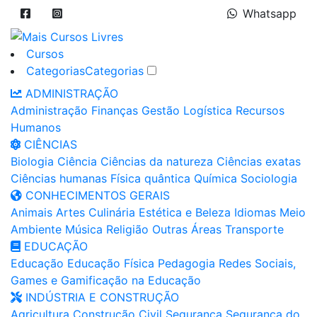
Whatsapp
Cursos
Categorias
Categorias
ADMINISTRAÇÃO
Administração
Finanças
Gestão
Logística
Recursos
Humanos
CIÊNCIAS
Biologia
Ciência
Ciências da natureza
Ciências exatas
Ciências humanas
Física quântica
Química
Sociologia
CONHECIMENTOS GERAIS
Animais
Artes
Culinária
Estética e Beleza
Idiomas
Meio
Ambiente
Música
Religião
Outras Áreas
Transporte
EDUCAÇÃO
Educação
Educação Física
Pedagogia
Redes Sociais,
Games e Gamificação na Educação
INDÚSTRIA E CONSTRUÇÃO
Agricultura
Construção Civil
Segurança
Segurança do