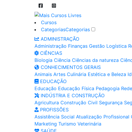
Cursos
Categorias
Categorias
ADMINISTRAÇÃO
Administração
Finanças
Gestão
Logística
R
CIÊNCIAS
Biologia
Ciência
Ciências da natureza
Ciênc
CONHECIMENTOS GERAIS
Animais
Artes
Culinária
Estética e Beleza
I
EDUCAÇÃO
Educação
Educação Física
Pedagogia
Rede
INDÚSTRIA E CONSTRUÇÃO
Agricultura
Construção Civil
Segurança
Seg
PROFISSÕES
Assistência Social
Atualização Profissional
Marketing
Turismo
Veterinária
SAÚDE