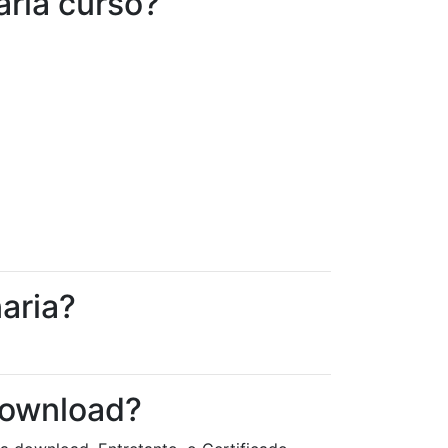
ria curso?
aria?
download?