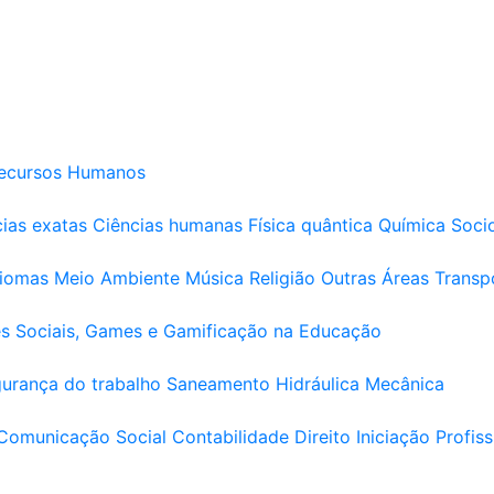
ecursos Humanos
ias exatas
Ciências humanas
Física quântica
Química
Soci
diomas
Meio Ambiente
Música
Religião
Outras Áreas
Transp
s Sociais, Games e Gamificação na Educação
urança do trabalho
Saneamento
Hidráulica
Mecânica
Comunicação Social
Contabilidade
Direito
Iniciação Profiss