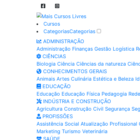
Cursos
Categorias
Categorias
ADMINISTRAÇÃO
Administração
Finanças
Gestão
Logística
R
CIÊNCIAS
Biologia
Ciência
Ciências da natureza
Ciênc
CONHECIMENTOS GERAIS
Animais
Artes
Culinária
Estética e Beleza
I
EDUCAÇÃO
Educação
Educação Física
Pedagogia
Rede
INDÚSTRIA E CONSTRUÇÃO
Agricultura
Construção Civil
Segurança
Seg
PROFISSÕES
Assistência Social
Atualização Profissional
Marketing
Turismo
Veterinária
SAÚDE