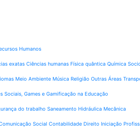
ecursos Humanos
ias exatas
Ciências humanas
Física quântica
Química
Soci
diomas
Meio Ambiente
Música
Religião
Outras Áreas
Transp
s Sociais, Games e Gamificação na Educação
urança do trabalho
Saneamento
Hidráulica
Mecânica
Comunicação Social
Contabilidade
Direito
Iniciação Profiss