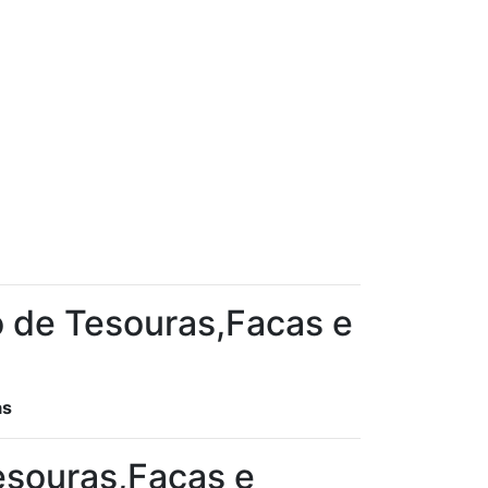
o de Tesouras,Facas e
as
esouras,Facas e