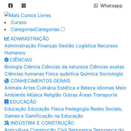
Whatsapp
Cursos
Categorias
Categorias
ADMINISTRAÇÃO
Administração
Finanças
Gestão
Logística
Recursos
Humanos
CIÊNCIAS
Biologia
Ciência
Ciências da natureza
Ciências exatas
Ciências humanas
Física quântica
Química
Sociologia
CONHECIMENTOS GERAIS
Animais
Artes
Culinária
Estética e Beleza
Idiomas
Meio
Ambiente
Música
Religião
Outras Áreas
Transporte
EDUCAÇÃO
Educação
Educação Física
Pedagogia
Redes Sociais,
Games e Gamificação na Educação
INDÚSTRIA E CONSTRUÇÃO
Agricultura
Construção Civil
Segurança
Segurança do