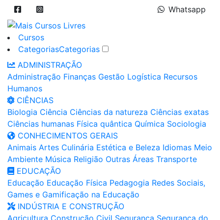
Whatsapp
Cursos
Categorias
Categorias
ADMINISTRAÇÃO
Administração
Finanças
Gestão
Logística
Recursos
Humanos
CIÊNCIAS
Biologia
Ciência
Ciências da natureza
Ciências exatas
Ciências humanas
Física quântica
Química
Sociologia
CONHECIMENTOS GERAIS
Animais
Artes
Culinária
Estética e Beleza
Idiomas
Meio
Ambiente
Música
Religião
Outras Áreas
Transporte
EDUCAÇÃO
Educação
Educação Física
Pedagogia
Redes Sociais,
Games e Gamificação na Educação
INDÚSTRIA E CONSTRUÇÃO
Agricultura
Construção Civil
Segurança
Segurança do