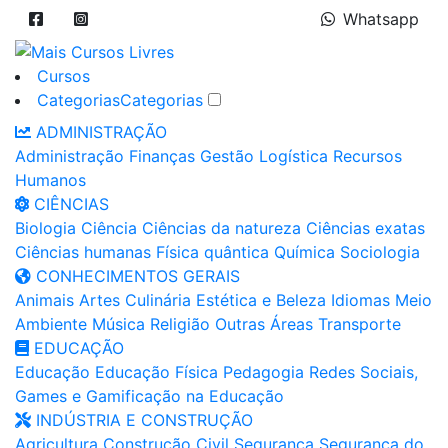
Whatsapp
Cursos
Categorias
Categorias
ADMINISTRAÇÃO
Administração
Finanças
Gestão
Logística
Recursos
Humanos
CIÊNCIAS
Biologia
Ciência
Ciências da natureza
Ciências exatas
Ciências humanas
Física quântica
Química
Sociologia
CONHECIMENTOS GERAIS
Animais
Artes
Culinária
Estética e Beleza
Idiomas
Meio
Ambiente
Música
Religião
Outras Áreas
Transporte
EDUCAÇÃO
Educação
Educação Física
Pedagogia
Redes Sociais,
Games e Gamificação na Educação
INDÚSTRIA E CONSTRUÇÃO
Agricultura
Construção Civil
Segurança
Segurança do