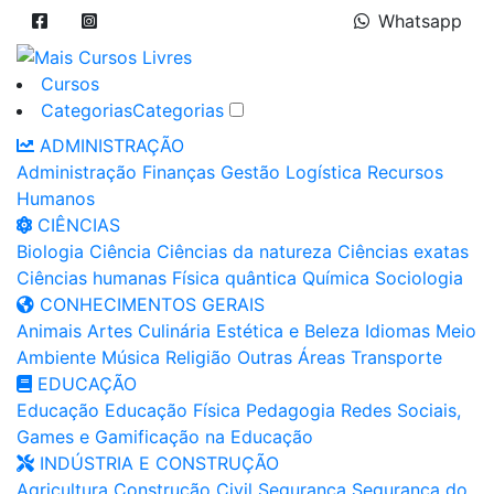
Whatsapp
Cursos
Categorias
Categorias
ADMINISTRAÇÃO
Administração
Finanças
Gestão
Logística
Recursos
Humanos
CIÊNCIAS
Biologia
Ciência
Ciências da natureza
Ciências exatas
Ciências humanas
Física quântica
Química
Sociologia
CONHECIMENTOS GERAIS
Animais
Artes
Culinária
Estética e Beleza
Idiomas
Meio
Ambiente
Música
Religião
Outras Áreas
Transporte
EDUCAÇÃO
Educação
Educação Física
Pedagogia
Redes Sociais,
Games e Gamificação na Educação
INDÚSTRIA E CONSTRUÇÃO
Agricultura
Construção Civil
Segurança
Segurança do