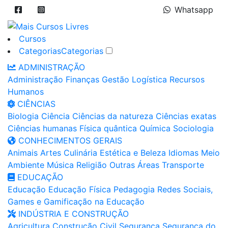
Whatsapp
Cursos
Categorias
Categorias
ADMINISTRAÇÃO
Administração
Finanças
Gestão
Logística
Recursos
Humanos
CIÊNCIAS
Biologia
Ciência
Ciências da natureza
Ciências exatas
Ciências humanas
Física quântica
Química
Sociologia
CONHECIMENTOS GERAIS
Animais
Artes
Culinária
Estética e Beleza
Idiomas
Meio
Ambiente
Música
Religião
Outras Áreas
Transporte
EDUCAÇÃO
Educação
Educação Física
Pedagogia
Redes Sociais,
Games e Gamificação na Educação
INDÚSTRIA E CONSTRUÇÃO
Agricultura
Construção Civil
Segurança
Segurança do