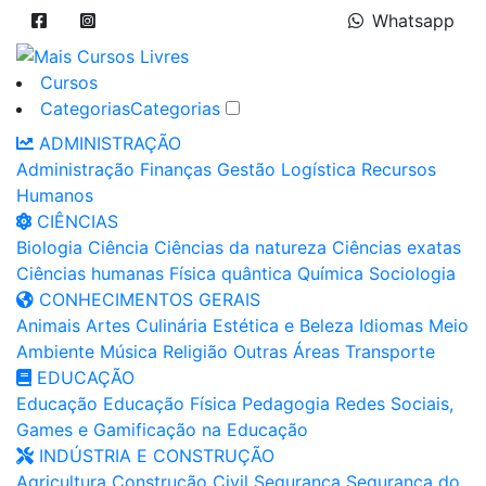
Whatsapp
Cursos
Categorias
Categorias
ADMINISTRAÇÃO
Administração
Finanças
Gestão
Logística
Recursos
Humanos
CIÊNCIAS
Biologia
Ciência
Ciências da natureza
Ciências exatas
Ciências humanas
Física quântica
Química
Sociologia
CONHECIMENTOS GERAIS
Animais
Artes
Culinária
Estética e Beleza
Idiomas
Meio
Ambiente
Música
Religião
Outras Áreas
Transporte
EDUCAÇÃO
Educação
Educação Física
Pedagogia
Redes Sociais,
Games e Gamificação na Educação
INDÚSTRIA E CONSTRUÇÃO
Agricultura
Construção Civil
Segurança
Segurança do