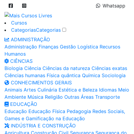
Whatsapp
Cursos
Categorias
Categorias
ADMINISTRAÇÃO
Administração
Finanças
Gestão
Logística
Recursos
Humanos
CIÊNCIAS
Biologia
Ciência
Ciências da natureza
Ciências exatas
Ciências humanas
Física quântica
Química
Sociologia
CONHECIMENTOS GERAIS
Animais
Artes
Culinária
Estética e Beleza
Idiomas
Meio
Ambiente
Música
Religião
Outras Áreas
Transporte
EDUCAÇÃO
Educação
Educação Física
Pedagogia
Redes Sociais,
Games e Gamificação na Educação
INDÚSTRIA E CONSTRUÇÃO
Agricultura
Construção Civil
Segurança
Segurança do