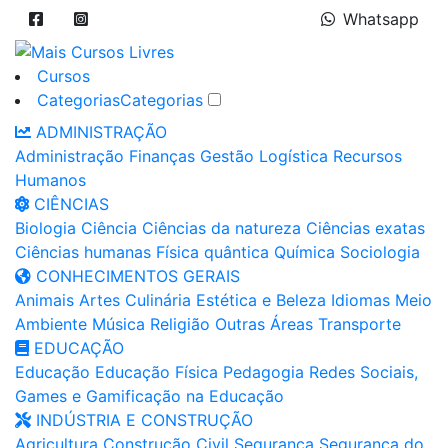
Whatsapp
Cursos
Categorias
Categorias
ADMINISTRAÇÃO
Administração
Finanças
Gestão
Logística
Recursos
Humanos
CIÊNCIAS
Biologia
Ciência
Ciências da natureza
Ciências exatas
Ciências humanas
Física quântica
Química
Sociologia
CONHECIMENTOS GERAIS
Animais
Artes
Culinária
Estética e Beleza
Idiomas
Meio
Ambiente
Música
Religião
Outras Áreas
Transporte
EDUCAÇÃO
Educação
Educação Física
Pedagogia
Redes Sociais,
Games e Gamificação na Educação
INDÚSTRIA E CONSTRUÇÃO
Agricultura
Construção Civil
Segurança
Segurança do