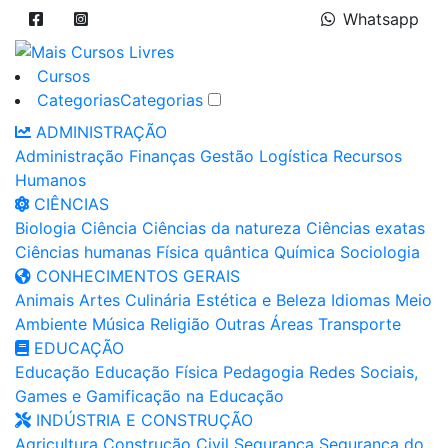
Whatsapp
Cursos
Categorias
Categorias
ADMINISTRAÇÃO
Administração
Finanças
Gestão
Logística
Recursos
Humanos
CIÊNCIAS
Biologia
Ciência
Ciências da natureza
Ciências exatas
Ciências humanas
Física quântica
Química
Sociologia
CONHECIMENTOS GERAIS
Animais
Artes
Culinária
Estética e Beleza
Idiomas
Meio
Ambiente
Música
Religião
Outras Áreas
Transporte
EDUCAÇÃO
Educação
Educação Física
Pedagogia
Redes Sociais,
Games e Gamificação na Educação
INDÚSTRIA E CONSTRUÇÃO
Agricultura
Construção Civil
Segurança
Segurança do