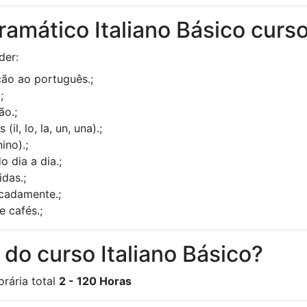
amático Italiano Básico curs
der:
ção ao português.;
;
ão.;
il, lo, la, un, una).;
ino).;
o dia a dia.;
das.;
ucadamente.;
e cafés.;
 do curso Italiano Básico?
orária total
2 - 120 Horas