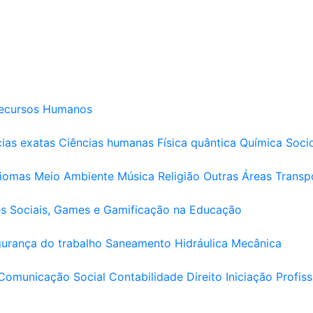
ecursos Humanos
ias exatas
Ciências humanas
Física quântica
Química
Soci
diomas
Meio Ambiente
Música
Religião
Outras Áreas
Transp
s Sociais, Games e Gamificação na Educação
urança do trabalho
Saneamento
Hidráulica
Mecânica
Comunicação Social
Contabilidade
Direito
Iniciação Profiss