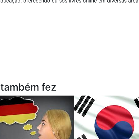
ducação, oferecendo cursos livres online em diversas áre
 também fez