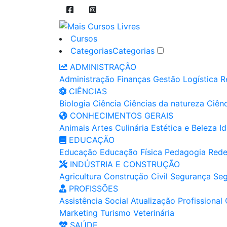
Cursos
Categorias
Categorias
ADMINISTRAÇÃO
Administração
Finanças
Gestão
Logística
R
CIÊNCIAS
Biologia
Ciência
Ciências da natureza
Ciênc
CONHECIMENTOS GERAIS
Animais
Artes
Culinária
Estética e Beleza
I
EDUCAÇÃO
Educação
Educação Física
Pedagogia
Rede
INDÚSTRIA E CONSTRUÇÃO
Agricultura
Construção Civil
Segurança
Seg
PROFISSÕES
Assistência Social
Atualização Profissional
Marketing
Turismo
Veterinária
SAÚDE