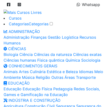
Whatsapp
Cursos
Categorias
Categorias
ADMINISTRAÇÃO
Administração
Finanças
Gestão
Logística
Recursos
Humanos
CIÊNCIAS
Biologia
Ciência
Ciências da natureza
Ciências exatas
Ciências humanas
Física quântica
Química
Sociologia
CONHECIMENTOS GERAIS
Animais
Artes
Culinária
Estética e Beleza
Idiomas
Meio
Ambiente
Música
Religião
Outras Áreas
Transporte
EDUCAÇÃO
Educação
Educação Física
Pedagogia
Redes Sociais,
Games e Gamificação na Educação
INDÚSTRIA E CONSTRUÇÃO
Agricultura
Construção Civil
Segurança
Segurança do