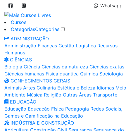
Whatsapp
Cursos
Categorias
Categorias
ADMINISTRAÇÃO
Administração
Finanças
Gestão
Logística
Recursos
Humanos
CIÊNCIAS
Biologia
Ciência
Ciências da natureza
Ciências exatas
Ciências humanas
Física quântica
Química
Sociologia
CONHECIMENTOS GERAIS
Animais
Artes
Culinária
Estética e Beleza
Idiomas
Meio
Ambiente
Música
Religião
Outras Áreas
Transporte
EDUCAÇÃO
Educação
Educação Física
Pedagogia
Redes Sociais,
Games e Gamificação na Educação
INDÚSTRIA E CONSTRUÇÃO
Agricultura
Construção Civil
Segurança
Segurança do