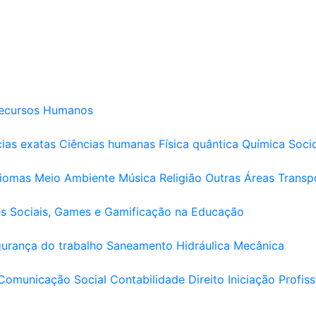
ecursos Humanos
ias exatas
Ciências humanas
Física quântica
Química
Soci
diomas
Meio Ambiente
Música
Religião
Outras Áreas
Transp
s Sociais, Games e Gamificação na Educação
urança do trabalho
Saneamento
Hidráulica
Mecânica
Comunicação Social
Contabilidade
Direito
Iniciação Profiss