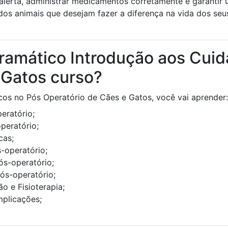
de alerta, administrar medicamentos corretamente e garantir
s dos animais que desejam fazer a diferença na vida dos se
ramático Introdução aos Cuid
 Gatos curso?
cos no Pós Operatório de Cães e Gatos, você vai aprender:
eratório;
peratório;
cas;
-operatório;
s-operatório;
ós-operatório;
o e Fisioterapia;
mplicações;