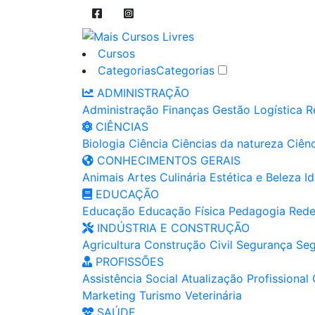
Cursos
Categorias
Categorias
ADMINISTRAÇÃO
Administração
Finanças
Gestão
Logística
R
CIÊNCIAS
Biologia
Ciência
Ciências da natureza
Ciênc
CONHECIMENTOS GERAIS
Animais
Artes
Culinária
Estética e Beleza
I
EDUCAÇÃO
Educação
Educação Física
Pedagogia
Rede
INDÚSTRIA E CONSTRUÇÃO
Agricultura
Construção Civil
Segurança
Seg
PROFISSÕES
Assistência Social
Atualização Profissional
Marketing
Turismo
Veterinária
SAÚDE