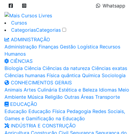
Whatsapp
Cursos
Categorias
Categorias
ADMINISTRAÇÃO
Administração
Finanças
Gestão
Logística
Recursos
Humanos
CIÊNCIAS
Biologia
Ciência
Ciências da natureza
Ciências exatas
Ciências humanas
Física quântica
Química
Sociologia
CONHECIMENTOS GERAIS
Animais
Artes
Culinária
Estética e Beleza
Idiomas
Meio
Ambiente
Música
Religião
Outras Áreas
Transporte
EDUCAÇÃO
Educação
Educação Física
Pedagogia
Redes Sociais,
Games e Gamificação na Educação
INDÚSTRIA E CONSTRUÇÃO
Agricultura
Construção Civil
Segurança
Segurança do