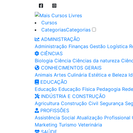
Cursos
Categorias
Categorias
ADMINISTRAÇÃO
Administração
Finanças
Gestão
Logística
R
CIÊNCIAS
Biologia
Ciência
Ciências da natureza
Ciênc
CONHECIMENTOS GERAIS
Animais
Artes
Culinária
Estética e Beleza
I
EDUCAÇÃO
Educação
Educação Física
Pedagogia
Rede
INDÚSTRIA E CONSTRUÇÃO
Agricultura
Construção Civil
Segurança
Seg
PROFISSÕES
Assistência Social
Atualização Profissional
Marketing
Turismo
Veterinária
SAÚDE