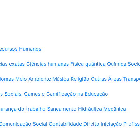
ecursos Humanos
ias exatas
Ciências humanas
Física quântica
Química
Soci
diomas
Meio Ambiente
Música
Religião
Outras Áreas
Transp
s Sociais, Games e Gamificação na Educação
urança do trabalho
Saneamento
Hidráulica
Mecânica
Comunicação Social
Contabilidade
Direito
Iniciação Profiss