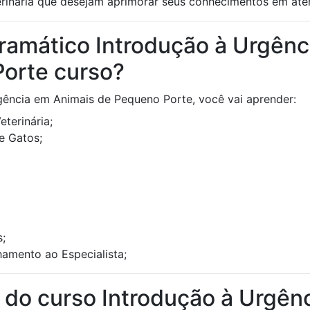
terinária que desejam aprimorar seus conhecimentos em at
ramático Introdução à Urgên
orte curso?
gência em Animais de Pequeno Porte, você vai aprender:
terinária;
e Gatos;
s;
amento ao Especialista;
a do curso Introdução à Urgê