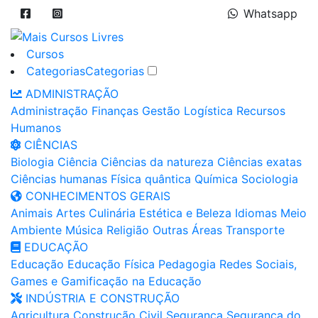
Whatsapp
Cursos
Categorias
Categorias
ADMINISTRAÇÃO
Administração
Finanças
Gestão
Logística
Recursos
Humanos
CIÊNCIAS
Biologia
Ciência
Ciências da natureza
Ciências exatas
Ciências humanas
Física quântica
Química
Sociologia
CONHECIMENTOS GERAIS
Animais
Artes
Culinária
Estética e Beleza
Idiomas
Meio
Ambiente
Música
Religião
Outras Áreas
Transporte
EDUCAÇÃO
Educação
Educação Física
Pedagogia
Redes Sociais,
Games e Gamificação na Educação
INDÚSTRIA E CONSTRUÇÃO
Agricultura
Construção Civil
Segurança
Segurança do