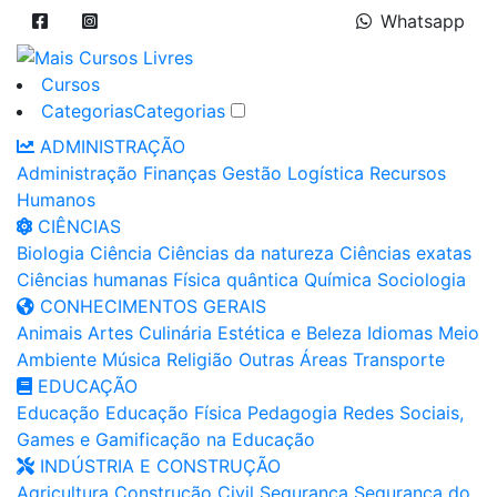
Whatsapp
Cursos
Categorias
Categorias
ADMINISTRAÇÃO
Administração
Finanças
Gestão
Logística
Recursos
Humanos
CIÊNCIAS
Biologia
Ciência
Ciências da natureza
Ciências exatas
Ciências humanas
Física quântica
Química
Sociologia
CONHECIMENTOS GERAIS
Animais
Artes
Culinária
Estética e Beleza
Idiomas
Meio
Ambiente
Música
Religião
Outras Áreas
Transporte
EDUCAÇÃO
Educação
Educação Física
Pedagogia
Redes Sociais,
Games e Gamificação na Educação
INDÚSTRIA E CONSTRUÇÃO
Agricultura
Construção Civil
Segurança
Segurança do