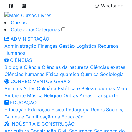
Whatsapp
Cursos
Categorias
Categorias
ADMINISTRAÇÃO
Administração
Finanças
Gestão
Logística
Recursos
Humanos
CIÊNCIAS
Biologia
Ciência
Ciências da natureza
Ciências exatas
Ciências humanas
Física quântica
Química
Sociologia
CONHECIMENTOS GERAIS
Animais
Artes
Culinária
Estética e Beleza
Idiomas
Meio
Ambiente
Música
Religião
Outras Áreas
Transporte
EDUCAÇÃO
Educação
Educação Física
Pedagogia
Redes Sociais,
Games e Gamificação na Educação
INDÚSTRIA E CONSTRUÇÃO
Agricultura
Construção Civil
Segurança
Segurança do