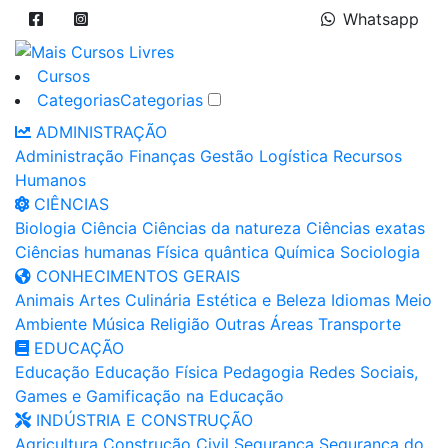
Whatsapp
Cursos
Categorias
Categorias
ADMINISTRAÇÃO
Administração
Finanças
Gestão
Logística
Recursos
Humanos
CIÊNCIAS
Biologia
Ciência
Ciências da natureza
Ciências exatas
Ciências humanas
Física quântica
Química
Sociologia
CONHECIMENTOS GERAIS
Animais
Artes
Culinária
Estética e Beleza
Idiomas
Meio
Ambiente
Música
Religião
Outras Áreas
Transporte
EDUCAÇÃO
Educação
Educação Física
Pedagogia
Redes Sociais,
Games e Gamificação na Educação
INDÚSTRIA E CONSTRUÇÃO
Agricultura
Construção Civil
Segurança
Segurança do