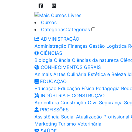
Cursos
Categorias
Categorias
ADMINISTRAÇÃO
Administração
Finanças
Gestão
Logística
R
CIÊNCIAS
Biologia
Ciência
Ciências da natureza
Ciênc
CONHECIMENTOS GERAIS
Animais
Artes
Culinária
Estética e Beleza
I
EDUCAÇÃO
Educação
Educação Física
Pedagogia
Rede
INDÚSTRIA E CONSTRUÇÃO
Agricultura
Construção Civil
Segurança
Seg
PROFISSÕES
Assistência Social
Atualização Profissional
Marketing
Turismo
Veterinária
SAÚDE