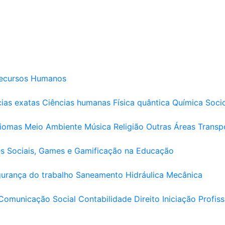
ecursos Humanos
ias exatas
Ciências humanas
Física quântica
Química
Soci
diomas
Meio Ambiente
Música
Religião
Outras Áreas
Transp
s Sociais, Games e Gamificação na Educação
urança do trabalho
Saneamento
Hidráulica
Mecânica
Comunicação Social
Contabilidade
Direito
Iniciação Profiss