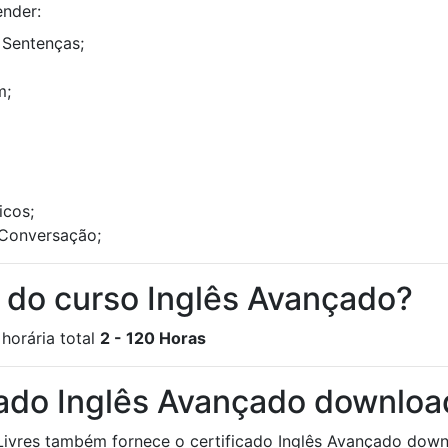
ender:
 Sentenças;
m;
icos;
 Conversação;
a do curso Inglês Avançado?
horária total
2 - 120 Horas
cado Inglês Avançado downloa
Livres também fornece o certificado Inglês Avançado downl